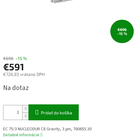
€696
–15 %
€696
–15 %
€591
€726,93 vrátane DPH
Jednotková
Na dotaz
cena:
Pridať do košíka
EC 75/3 NUCLEODUR C8 Gravity, 3 µm, 760655.30
Detailné informácie