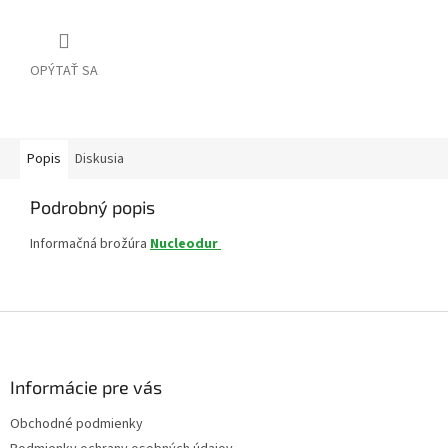
OPÝTAŤ SA
Popis
Diskusia
Podrobný popis
Informačná brožúra
Nucleodur
Z
á
p
ä
Informácie pre vás
t
Obchodné podmienky
i