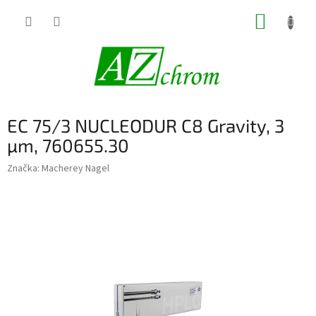
Prejsť
NÁKUP
na
obsah
KOŠÍK
EC 75/3 NUCLEODUR C8 Gravity, 3
µm, 760655.30
Značka:
Macherey Nagel