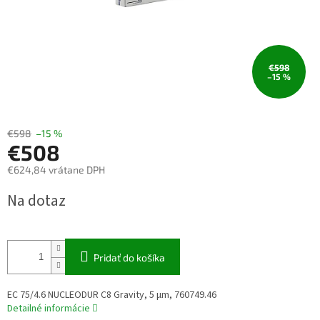
€598
–15 %
€598
–15 %
€508
€624,84 vrátane DPH
Jednotková
Na dotaz
cena:
Pridať do košíka
EC 75/4.6 NUCLEODUR C8 Gravity, 5 µm, 760749.46
Detailné informácie