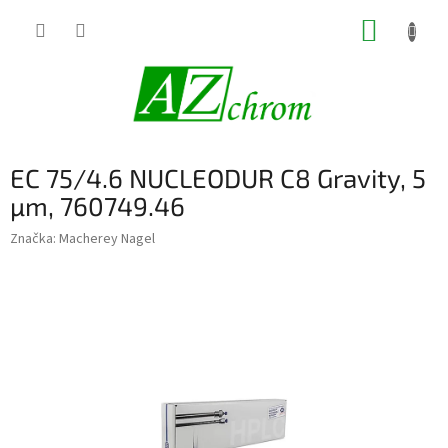
Prejsť
NÁKUP
na
obsah
KOŠÍK
EC 75/4.6 NUCLEODUR C8 Gravity, 5
µm, 760749.46
Značka:
Macherey Nagel