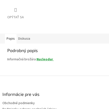
OPÝTAŤ SA
Popis
Diskusia
Podrobný popis
Informačná brožúra
Nucleodur
Z
á
p
ä
Informácie pre vás
t
Obchodné podmienky
i