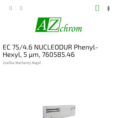
Prejsť
NÁKUP
na
obsah
KOŠÍK
EC 75/4.6 NUCLEODUR Phenyl-
Hexyl, 5 µm, 760585.46
Značka:
Macherey Nagel