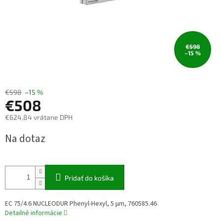
€598
–15 %
€598
–15 %
€508
€624,84 vrátane DPH
Jednotková
Na dotaz
cena:
Pridať do košíka
EC 75/4.6 NUCLEODUR Phenyl-Hexyl, 5 µm, 760585.46
Detailné informácie