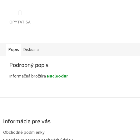
OPÝTAŤ SA
Popis
Diskusia
Podrobný popis
Informačná brožúra
Nucleodur
Z
á
p
ä
Informácie pre vás
t
Obchodné podmienky
i