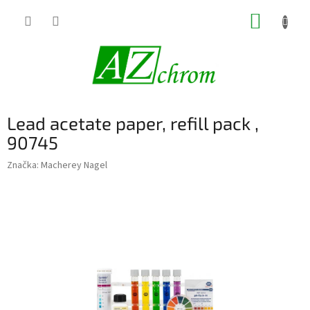
Prejsť
NÁKUP
na
obsah
KOŠÍK
Lead acetate paper, refill pack ,
90745
Značka:
Macherey Nagel