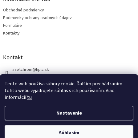
t
Obchodné podmienky
i
Podmienky ochrany osobných údajov
e
Formuláre
Kontakty
Kontakt
azetchrom
@
hplc.sk
+421 907 244 526
Tento web používa súbory cookie. Ďalším prechádzaním
tohto webu vyjadrujete súhlas s ich používaním. Viac
informácií
tu
.
Nastavenie
Vytvoril Shoptet
Súhlasím
Copyright 2026
AZ CHROM
. Všetky práva vyhradené.