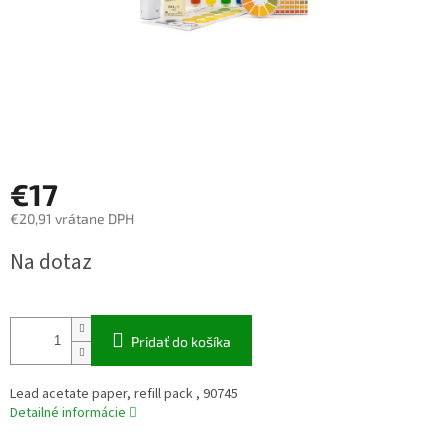
€17
€20,91 vrátane DPH
Jednotková
Na dotaz
cena:
Pridať do košíka
Lead acetate paper, refill pack , 90745
Detailné informácie