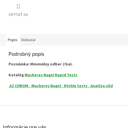
OPÝTAŤ SA
Popis
Diskusia
Podrobný popis
Poznámka: Minimálny odber 2 bal.
Katalóg
Macherey Nagel Rapid Tests
AZ CHROM - Macherey Nagel - Rýchle testy - Analýza vôd
Z
á
p
ä
Informácie pre vás