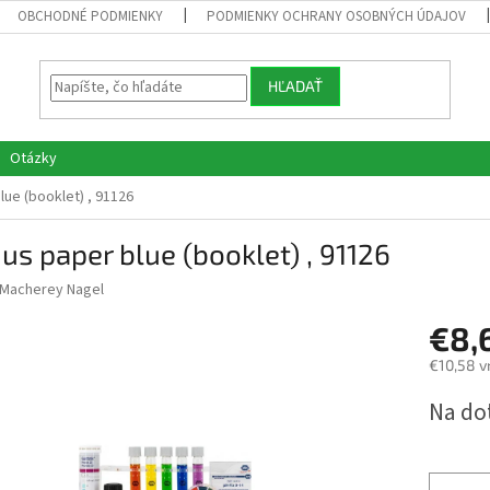
OBCHODNÉ PODMIENKY
PODMIENKY OCHRANY OSOBNÝCH ÚDAJOV
HĽADAŤ
Otázky
lue (booklet) , 91126
us paper blue (booklet) , 91126
Macherey Nagel
€8,
€10,58 v
Jednotk
Na do
cena: