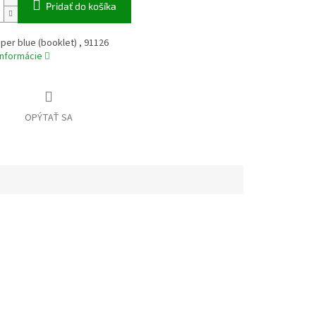
Pridať do košíka
per blue (booklet) , 91126
informácie
OPÝTAŤ SA