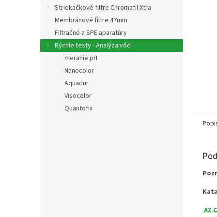
Striekačkové filtre Chromafil Xtra
Membránové filtre 47mm
Filtračné a SPE aparatúry
Rýchle testy - Analýza vôd
meranie pH
Nanocolor
Aquadur
Visocolor
Quantofix
Popi
Pod
Pozn
Kat
AZ C