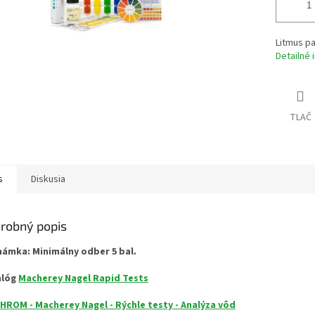
Litmus pa
Detailné 
TLAČ
s
Diskusia
robný popis
ámka: Minimálny odber 5 bal.
alóg
Macherey Nagel Rapid Tests
HROM - Macherey Nagel - Rýchle testy - Analýza vôd