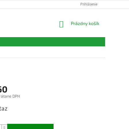
FORMULÁRE
KONTAKTY
Prihlásenie
NÁKUPNÝ
Prázdny košík
KOŠÍK
60
rátane DPH
ová
taz