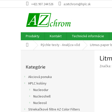
Prejsť
+421 907 244 526
azetchrom@hplc.sk
na
obsah
Produkty
Kontakt
Technické informácie
Domov
Rýchle testy - Analýza vôd
Litmus paper b
B
Litm
o
Preskočiť
č
Značka:
Kategórie
kategórie
n
ý
Akciová ponuka
p
HPLC kolóny
a
Nucleodur
n
e
Nucleoshell
l
Nucleosil
Striekačkové filtre AZ Color Filters