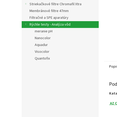
Striekačkové filtre Chromafil Xtra
Membránové filtre 47mm
Filtračné a SPE aparatúry
Rýchle testy - Analýza vôd
meranie pH
Nanocolor
Aquadur
Visocolor
Quantofix
Popi
Pod
Kat
AZ C