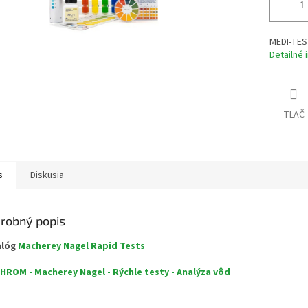
MEDI-TES
Detailné 
TLAČ
s
Diskusia
robný popis
alóg
Macherey Nagel Rapid Tests
HROM - Macherey Nagel - Rýchle testy - Analýza vôd