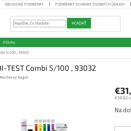
OBCHODNÉ PODMIENKY
PODMIENKY OCHRANY OSOBNÝCH ÚDAJOV
HĽADAŤ
Otázky
bi 5/100 , 93032
I-TEST Combi 5/100 , 93032
Macherey Nagel
€31
€38,62 v
Jednotk
Na do
cena: