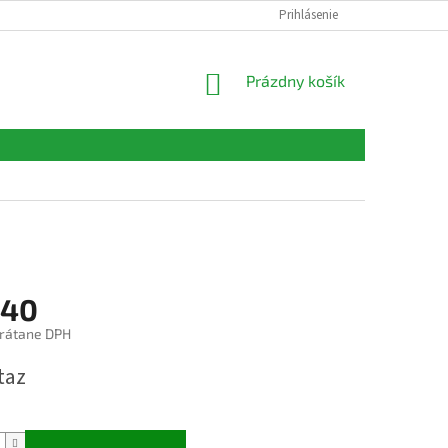
FORMULÁRE
KONTAKTY
Prihlásenie
NÁKUPNÝ
Prázdny košík
KOŠÍK
,40
rátane DPH
ová
taz