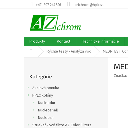
Prejsť
+421 907 244 526
azetchrom@hplc.sk
na
obsah
Produkty
Kontakt
Technické informácie
Domov
Rýchle testy - Analýza vôd
MEDI-TEST Com
B
MED
o
Preskočiť
č
Značka:
Kategórie
kategórie
n
ý
Akciová ponuka
p
HPLC kolóny
a
Nucleodur
n
e
Nucleoshell
l
Nucleosil
Striekačkové filtre AZ Color Filters