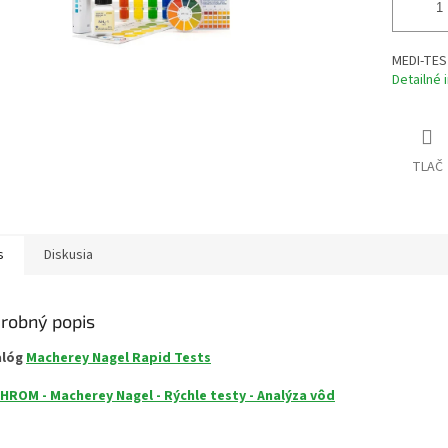
MEDI-TES
Detailné 
TLAČ
s
Diskusia
robný popis
alóg
Macherey Nagel Rapid Tests
HROM - Macherey Nagel - Rýchle testy - Analýza vôd