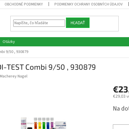
OBCHODNÉ PODMIENKY
PODMIENKY OCHRANY OSOBNÝCH ÚDAJOV
HĽADAŤ
Otázky
bi 9/50 , 930879
I-TEST Combi 9/50 , 930879
Macherey Nagel
€23
€29,03 v
Jednotk
Na do
cena: