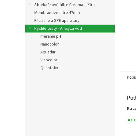
Striekačkové filtre Chromafil Xtra
Membránové filtre 47mm
Filtračné a SPE aparatúry
Rýchle testy - Analýza vôd
meranie pH
Nanocolor
Aquadur
Visocolor
Quantofix
Popi
Pod
Kat
AZ C