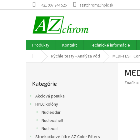
Prejsť
+421 907 244 526
azetchrom@hplc.sk
na
obsah
Produkty
Kontakt
Technické informácie
Domov
Rýchle testy - Analýza vôd
MEDI-TEST Com
B
MED
o
Preskočiť
č
Značka:
Kategórie
kategórie
n
ý
Akciová ponuka
p
HPLC kolóny
a
Nucleodur
n
e
Nucleoshell
l
Nucleosil
Striekačkové filtre AZ Color Filters