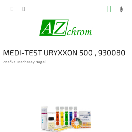
Prejsť
NÁKUP
na
obsah
KOŠÍK
MEDI-TEST URYXXON 500 , 930080
Značka:
Macherey Nagel