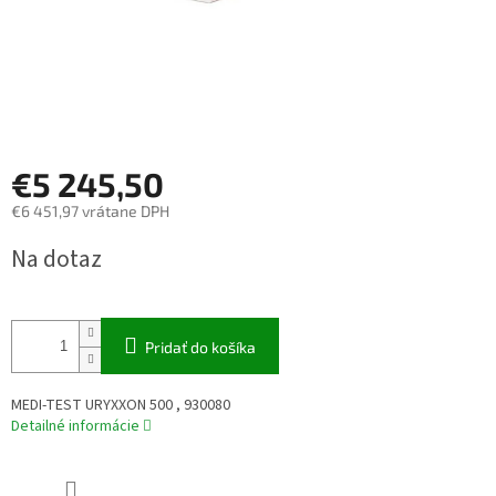
€5 245,50
€6 451,97 vrátane DPH
Jednotková
Na dotaz
cena:
Pridať do košíka
MEDI-TEST URYXXON 500 , 930080
Detailné informácie