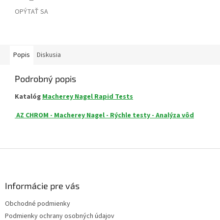
OPÝTAŤ SA
Popis
Diskusia
Podrobný popis
Katalóg
Macherey Nagel Rapid Tests
AZ CHROM - Macherey Nagel - Rýchle testy - Analýza vôd
Z
á
p
ä
Informácie pre vás
t
Obchodné podmienky
i
Podmienky ochrany osobných údajov
e