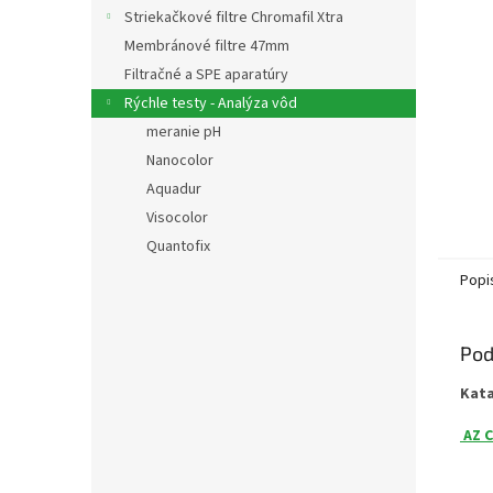
Striekačkové filtre Chromafil Xtra
Membránové filtre 47mm
Filtračné a SPE aparatúry
Rýchle testy - Analýza vôd
meranie pH
Nanocolor
Aquadur
Visocolor
Quantofix
Popi
Pod
Kat
AZ C