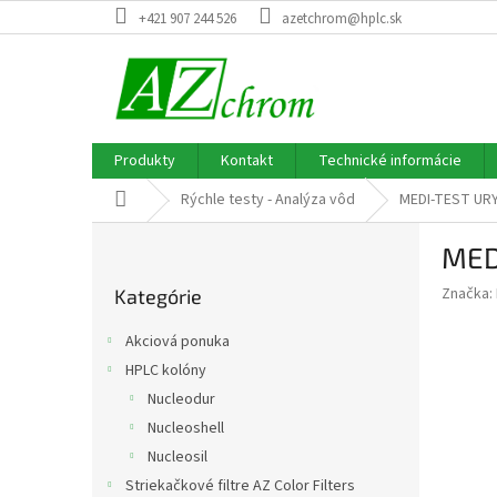
Prejsť
+421 907 244 526
azetchrom@hplc.sk
na
obsah
Produkty
Kontakt
Technické informácie
Domov
Rýchle testy - Analýza vôd
MEDI-TEST URY
B
MED
o
Preskočiť
č
Značka:
Kategórie
kategórie
n
ý
Akciová ponuka
p
HPLC kolóny
a
Nucleodur
n
e
Nucleoshell
l
Nucleosil
Striekačkové filtre AZ Color Filters