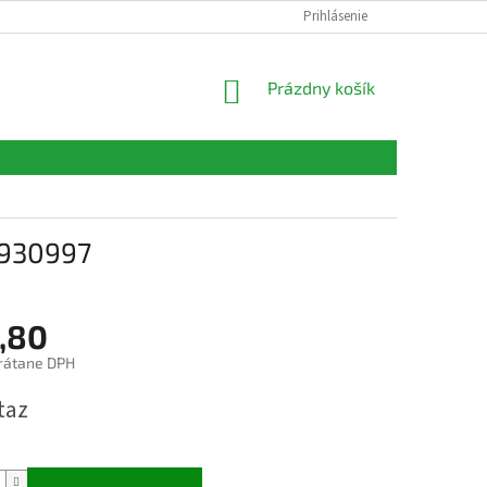
FORMULÁRE
KONTAKTY
Prihlásenie
NÁKUPNÝ
Prázdny košík
KOŠÍK
 930997
,80
rátane DPH
ová
taz