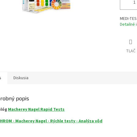
MEDI-TES
Detailné 
TLAČ
s
Diskusia
robný popis
alóg
Macherey Nagel Rapid Tests
HROM - Macherey Nagel - Rýchle testy - Analýza vôd