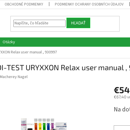
OBCHODNÉ PODMIENKY
PODMIENKY OCHRANY OSOBNÝCH ÚDAJOV
HĽADAŤ
Otázky
XXON Relax user manual , 930997
I-TEST URYXXON Relax user manual ,
Macherey Nagel
€54
€67,40 v
Jednotk
Na do
cena: