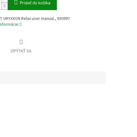
Pridať do košíka
T URYXXON Relax user manual , 930997
informácie
OPÝTAŤ SA