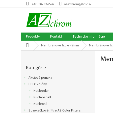
Prejsť
+421 907 244 526
azetchrom@hplc.sk
na
obsah
Produkty
Kontakt
Technické informácie
Domov
Membránové filtre 47mm
Membránové fil
B
Mem
o
Preskočiť
č
Kategórie
kategórie
n
ý
Akciová ponuka
p
HPLC kolóny
a
Nucleodur
n
e
Nucleoshell
l
Nucleosil
Striekačkové filtre AZ Color Filters