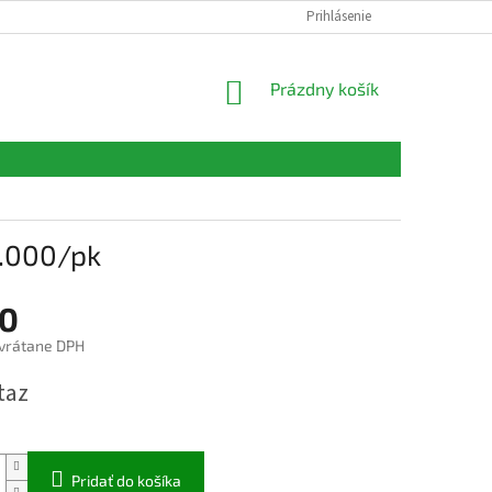
FORMULÁRE
KONTAKTY
Prihlásenie
NÁKUPNÝ
Prázdny košík
KOŠÍK
.000/pk
0
vrátane DPH
ová
taz
Pridať do košíka