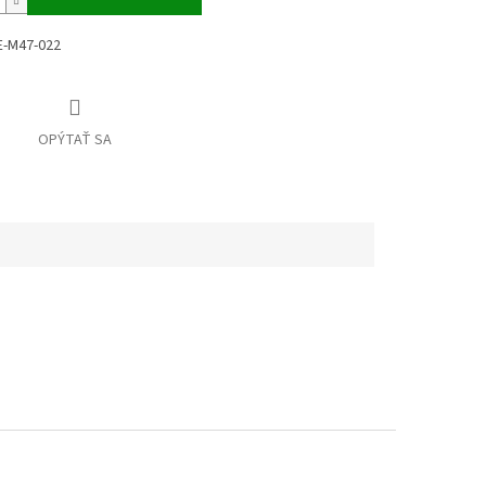
-M47-022
OPÝTAŤ SA