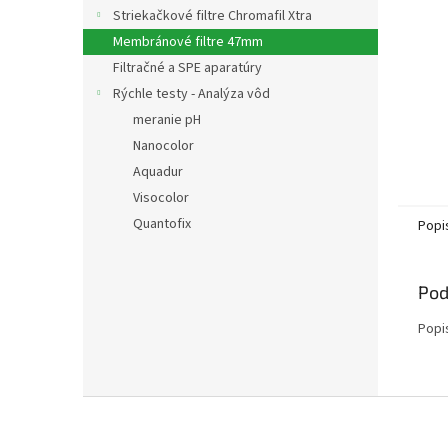
Striekačkové filtre Chromafil Xtra
Membránové filtre 47mm
Filtračné a SPE aparatúry
Rýchle testy - Analýza vôd
meranie pH
Nanocolor
Aquadur
Visocolor
Quantofix
Popi
Pod
Popi
Z
á