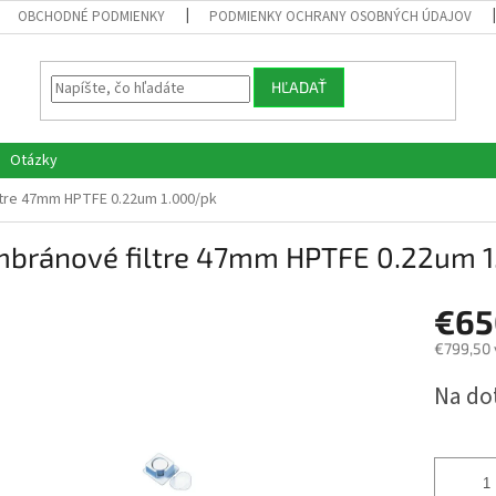
OBCHODNÉ PODMIENKY
PODMIENKY OCHRANY OSOBNÝCH ÚDAJOV
HĽADAŤ
Otázky
tre 47mm HPTFE 0.22um 1.000/pk
bránové filtre 47mm HPTFE 0.22um 1
€65
€799,50 
Jednotk
Na do
cena: