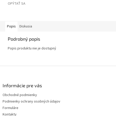
OPÝTAŤ SA
Popis
Diskusia
Podrobný popis
Popis produktu nie je dostupný
Z
á
p
ä
Informácie pre vás
t
Obchodné podmienky
i
Podmienky ochrany osobných údajov
e
Formuláre
Kontakty