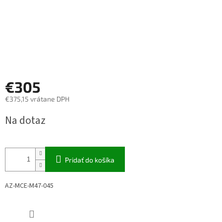
€305
€375,15 vrátane DPH
Jednotková
Na dotaz
cena:
Pridať do košíka
AZ-MCE-M47-045