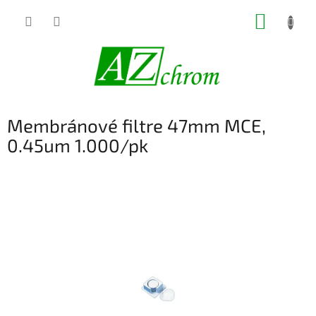
Prejsť
NÁKUP
na
obsah
KOŠÍK
Membránové filtre 47mm MCE,
0.45um 1.000/pk