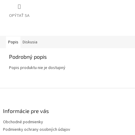
OPÝTAŤ SA
Popis
Diskusia
Podrobný popis
Popis produktu nie je dostupný
Z
á
p
ä
Informácie pre vás
t
Obchodné podmienky
i
Podmienky ochrany osobných údajov
e