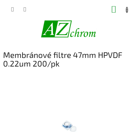
Prejsť
NÁKUP
na
obsah
KOŠÍK
Membránové filtre 47mm HPVDF
0.22um 200/pk