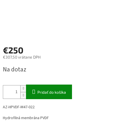
€250
€307,50 vrátane DPH
Jednotková
Na dotaz
cena:
Pridať do košíka
AZ-HPVDF-M47-022
Hydrofilná membrána PVDF