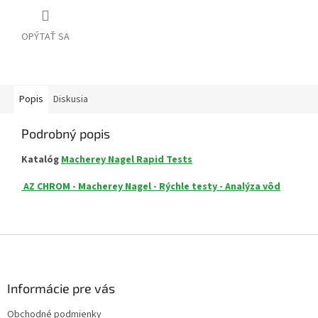
OPÝTAŤ SA
Popis
Diskusia
Podrobný popis
Katalóg
Macherey Nagel Rapid Tests
AZ CHROM - Macherey Nagel - Rýchle testy - Analýza vôd
Z
á
p
ä
Informácie pre vás
t
Obchodné podmienky