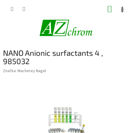
Prejsť
NÁKUP
na
obsah
KOŠÍK
NANO Anionic surfactants 4 ,
985032
Značka:
Macherey Nagel