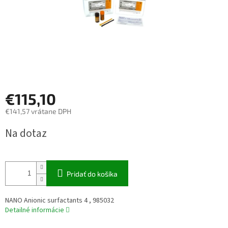
€115,10
€141,57 vrátane DPH
Jednotková
Na dotaz
cena:
Pridať do košíka
NANO Anionic surfactants 4 , 985032
Detailné informácie