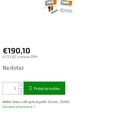
€190,10
€233,82 vrátane DPH
Jednotková
Na dotaz
cena:
Pridať do košíka
NANO Glass cell optical path: 50 mm , 91935
Detailné informácie