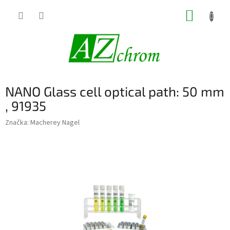
Prejsť
NÁKUP
na
obsah
KOŠÍK
NANO Glass cell optical path: 50 mm
, 91935
Značka:
Macherey Nagel