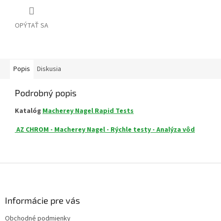
OPÝTAŤ SA
Popis
Diskusia
Podrobný popis
Katalóg
Macherey Nagel Rapid Tests
AZ CHROM - Macherey Nagel - Rýchle testy - Analýza vôd
Z
á
p
ä
Informácie pre vás
t
Obchodné podmienky