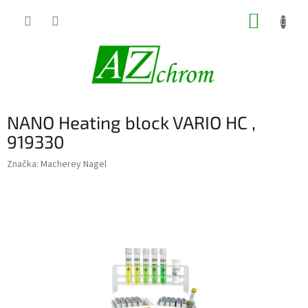
Prejsť
NÁKUP
na
obsah
KOŠÍK
NANO Heating block VARIO HC ,
919330
Značka:
Macherey Nagel