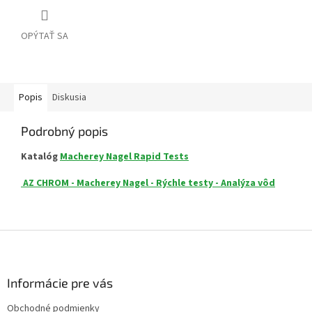
OPÝTAŤ SA
Popis
Diskusia
Podrobný popis
Katalóg
Macherey Nagel Rapid Tests
AZ CHROM - Macherey Nagel - Rýchle testy - Analýza vôd
Z
á
p
ä
Informácie pre vás
t
Obchodné podmienky