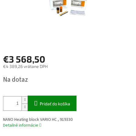
€3 568,50
€4 389,26 vrátane DPH
Jednotková
Na dotaz
cena:
Pridať do košíka
NANO Heating block VARIO HC , 919330
Detailné informácie