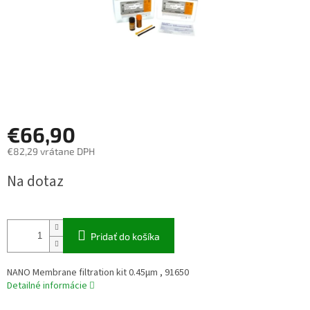
€66,90
€82,29 vrátane DPH
Jednotková
Na dotaz
cena:
Pridať do košíka
NANO Membrane filtration kit 0.45µm , 91650
Detailné informácie