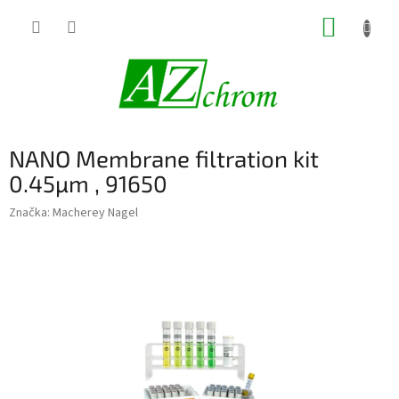
Prejsť
NÁKUP
na
obsah
KOŠÍK
NANO Membrane filtration kit
0.45µm , 91650
Značka:
Macherey Nagel