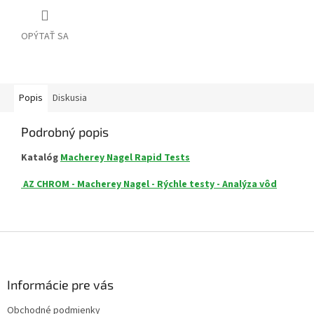
OPÝTAŤ SA
Popis
Diskusia
Podrobný popis
Katalóg
Macherey Nagel Rapid Tests
AZ CHROM - Macherey Nagel - Rýchle testy - Analýza vôd
Z
á
p
ä
Informácie pre vás
t
Obchodné podmienky