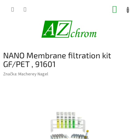
Prejsť
NÁKUP
na
obsah
KOŠÍK
NANO Membrane filtration kit
GF/PET , 91601
Značka:
Macherey Nagel