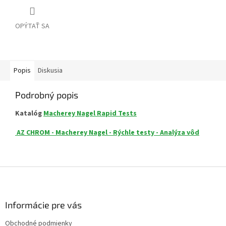
OPÝTAŤ SA
Popis
Diskusia
Podrobný popis
Katalóg
Macherey Nagel Rapid Tests
AZ CHROM - Macherey Nagel - Rýchle testy - Analýza vôd
Z
á
p
ä
Informácie pre vás
t
Obchodné podmienky