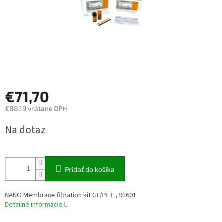
€71,70
€88,19 vrátane DPH
Jednotková
Na dotaz
cena:
Pridať do košíka
NANO Membrane filtration kit GF/PET , 91601
Detailné informácie