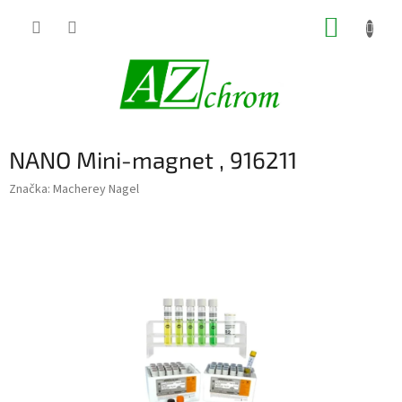
Prejsť
NÁKUP
na
obsah
KOŠÍK
NANO Mini-magnet , 916211
Značka:
Macherey Nagel