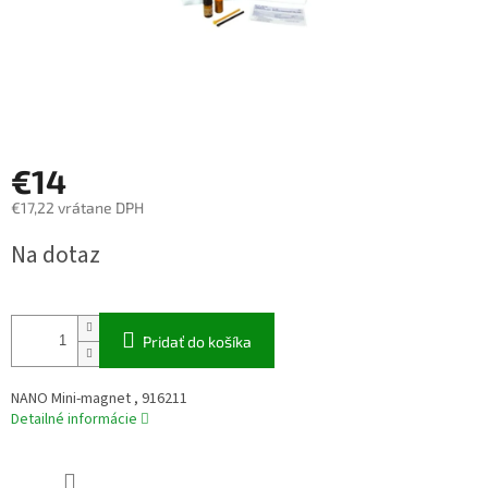
€14
€17,22 vrátane DPH
Jednotková
Na dotaz
cena:
Pridať do košíka
NANO Mini-magnet , 916211
Detailné informácie