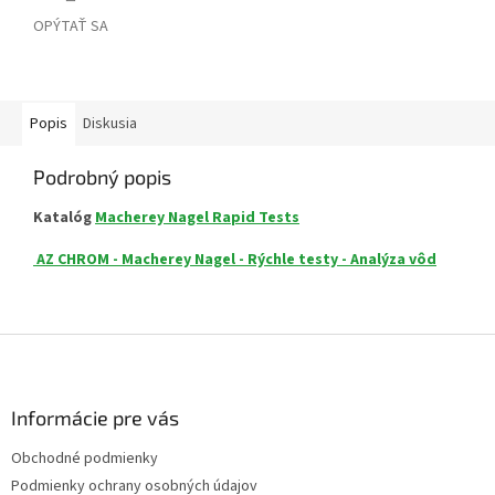
OPÝTAŤ SA
Popis
Diskusia
Podrobný popis
Katalóg
Macherey Nagel Rapid Tests
AZ CHROM - Macherey Nagel - Rýchle testy - Analýza vôd
Z
á
p
ä
Informácie pre vás
t
Obchodné podmienky
i
Podmienky ochrany osobných údajov
e