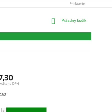
FORMULÁRE
KONTAKTY
Prihlásenie
NÁKUPNÝ
Prázdny košík
KOŠÍK
7,30
vrátane DPH
ová
taz