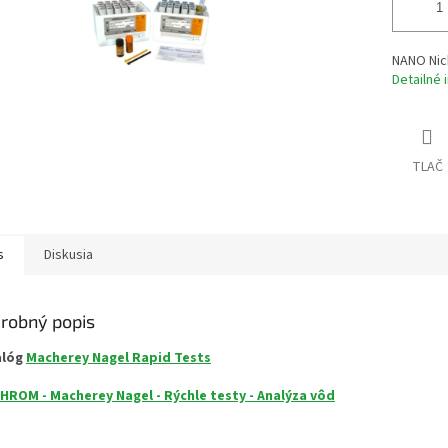
NANO Nick
Detailné 
TLAČ
s
Diskusia
robný popis
alóg
Macherey Nagel Rapid Tests
HROM - Macherey Nagel - Rýchle testy - Analýza vôd