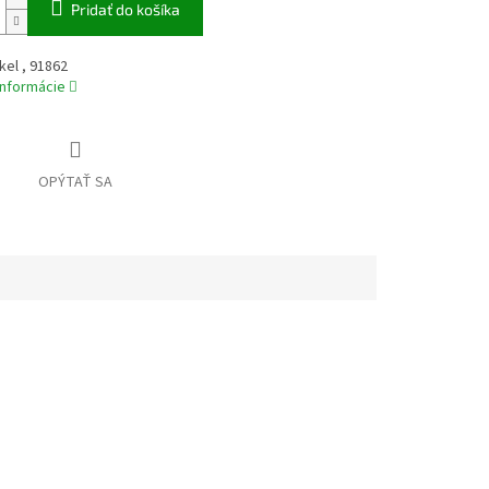
Pridať do košíka
el , 91862
informácie
OPÝTAŤ SA