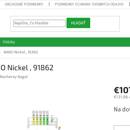
OBCHODNÉ PODMIENKY
PODMIENKY OCHRANY OSOBNÝCH ÚDAJOV
HĽADAŤ
Otázky
NANO Nickel , 91862
 Nickel , 91862
Macherey Nagel
€10
€131,98 
Jednotk
Na do
cena: