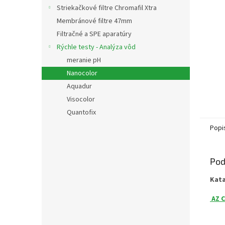
Striekačkové filtre Chromafil Xtra
Membránové filtre 47mm
Filtračné a SPE aparatúry
Rýchle testy - Analýza vôd
meranie pH
Nanocolor
Aquadur
Visocolor
Quantofix
Popi
Pod
Kat
AZ C