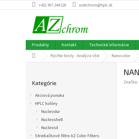
Prejsť
+421 907 244 526
azetchrom@hplc.sk
na
obsah
Produkty
Kontakt
Technické informácie
Domov
Rýchle testy - Analýza vôd
Nanocolor
B
NANO
o
Preskočiť
č
Značka:
Kategórie
kategórie
n
ý
Akciová ponuka
p
HPLC kolóny
a
Nucleodur
n
e
Nucleoshell
l
Nucleosil
Striekačkové filtre AZ Color Filters