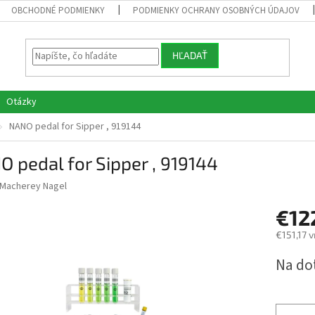
OBCHODNÉ PODMIENKY
PODMIENKY OCHRANY OSOBNÝCH ÚDAJOV
HĽADAŤ
Otázky
NANO pedal for Sipper , 919144
 pedal for Sipper , 919144
Macherey Nagel
€12
€151,17 
Jednotk
Na do
cena: