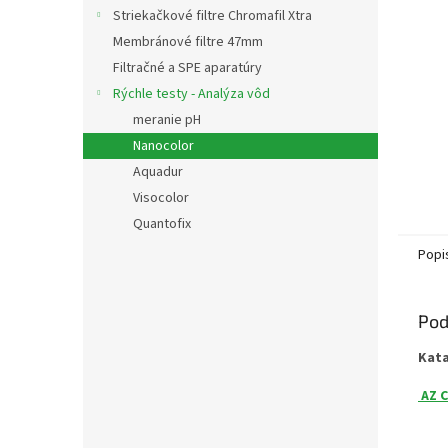
Striekačkové filtre Chromafil Xtra
Membránové filtre 47mm
Filtračné a SPE aparatúry
Rýchle testy - Analýza vôd
meranie pH
Nanocolor
Aquadur
Visocolor
Quantofix
Popi
Pod
Kat
AZ C