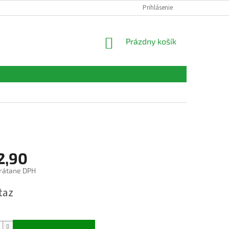
FORMULÁRE
KONTAKTY
Prihlásenie
NÁKUPNÝ
Prázdny košík
KOŠÍK
2,90
vrátane DPH
ová
taz