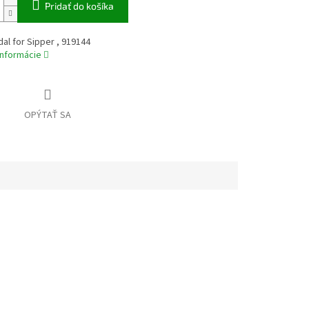
Pridať do košíka
l for Sipper , 919144
informácie
OPÝTAŤ SA