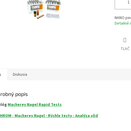
NANO peda
Detailné 
TLAČ
s
Diskusia
robný popis
alóg
Macherey Nagel Rapid Tests
HROM - Macherey Nagel - Rýchle testy - Analýza vôd