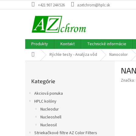
Prejsť
+421 907 244 526
azetchrom@hplc.sk
na
obsah
Produkty
Kontakt
Technické informácie
Domov
Rýchle testy - Analýza vôd
Nanocolor
B
NANO
o
Preskočiť
č
Značka:
Kategórie
kategórie
n
ý
Akciová ponuka
p
HPLC kolóny
a
Nucleodur
n
e
Nucleoshell
l
Nucleosil
Striekačkové filtre AZ Color Filters