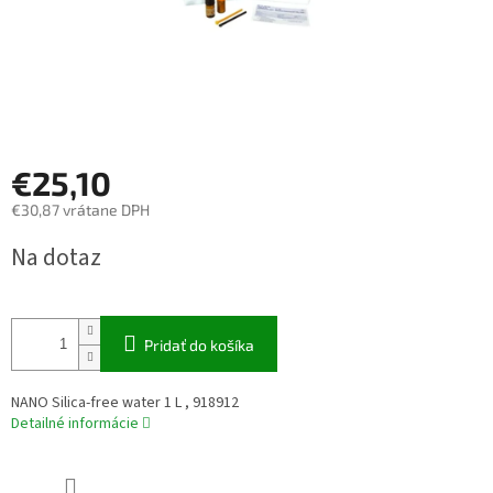
€25,10
€30,87 vrátane DPH
Jednotková
Na dotaz
cena:
Pridať do košíka
NANO Silica-free water 1 L , 918912
Detailné informácie