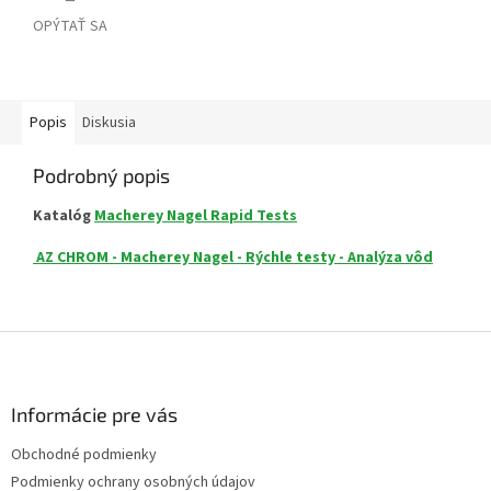
OPÝTAŤ SA
Popis
Diskusia
Podrobný popis
Katalóg
Macherey Nagel Rapid Tests
AZ CHROM - Macherey Nagel - Rýchle testy - Analýza vôd
Z
á
p
ä
Informácie pre vás
t
Obchodné podmienky
i
Podmienky ochrany osobných údajov
e