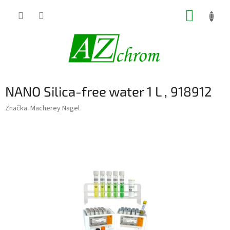
Prejsť
NÁKUP
na
obsah
KOŠÍK
NANO Silica-free water 1 L , 918912
Značka:
Macherey Nagel