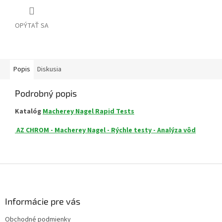
OPÝTAŤ SA
Popis
Diskusia
Podrobný popis
Katalóg
Macherey Nagel Rapid Tests
AZ CHROM - Macherey Nagel - Rýchle testy - Analýza vôd
Z
á
p
ä
Informácie pre vás
t
Obchodné podmienky