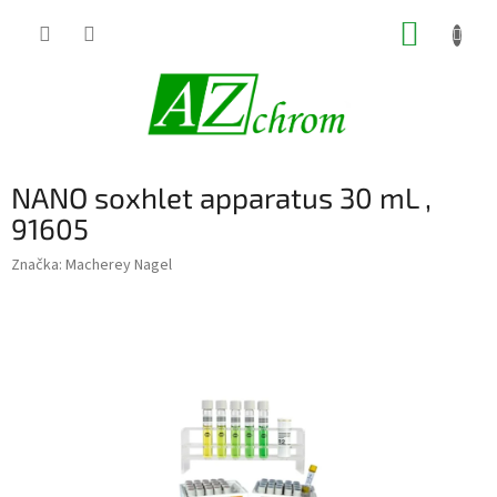
Prejsť
NÁKUP
na
obsah
KOŠÍK
NANO soxhlet apparatus 30 mL ,
91605
Značka:
Macherey Nagel