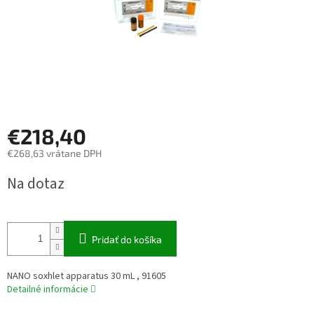
€218,40
€268,63 vrátane DPH
Jednotková
Na dotaz
cena:
Pridať do košíka
NANO soxhlet apparatus 30 mL , 91605
Detailné informácie