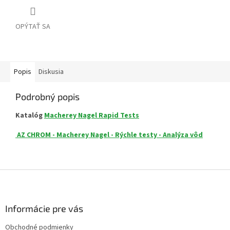
OPÝTAŤ SA
Popis
Diskusia
Podrobný popis
Katalóg
Macherey Nagel Rapid Tests
AZ CHROM - Macherey Nagel - Rýchle testy - Analýza vôd
Z
á
p
ä
Informácie pre vás
t
Obchodné podmienky