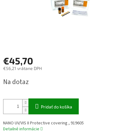
€45,70
€56,21 vrátane DPH
Jednotková
Na dotaz
cena:
Pridať do košíka
NANO UV/VIS II Protective covering , 919605
Detailné informácie