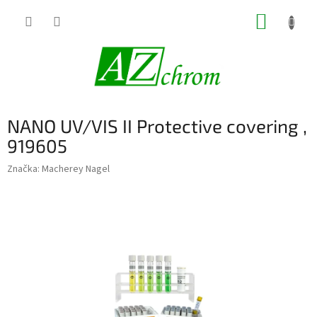
Prejsť
NÁKUP
na
obsah
KOŠÍK
NANO UV/VIS II Protective covering ,
919605
Značka:
Macherey Nagel