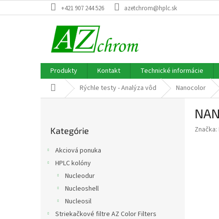
Prejsť
+421 907 244 526
azetchrom@hplc.sk
na
obsah
Produkty
Kontakt
Technické informácie
Domov
Rýchle testy - Analýza vôd
Nanocolor
B
NAN
o
Preskočiť
č
Značka:
Kategórie
kategórie
n
ý
Akciová ponuka
p
HPLC kolóny
a
Nucleodur
n
e
Nucleoshell
l
Nucleosil
Striekačkové filtre AZ Color Filters