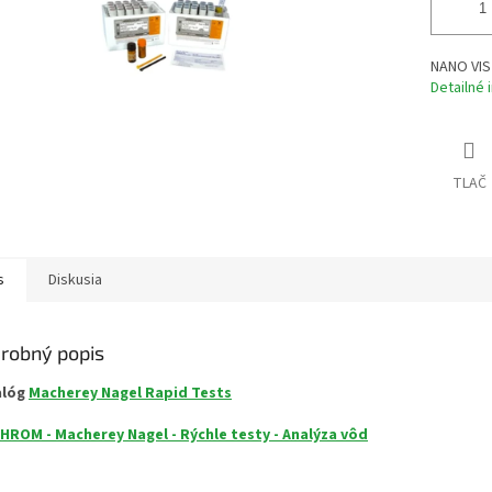
NANO VIS
Detailné 
TLAČ
s
Diskusia
robný popis
alóg
Macherey Nagel Rapid Tests
HROM - Macherey Nagel - Rýchle testy - Analýza vôd