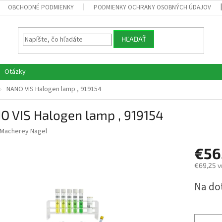
OBCHODNÉ PODMIENKY
PODMIENKY OCHRANY OSOBNÝCH ÚDAJOV
HĽADAŤ
Otázky
NANO VIS Halogen lamp , 919154
O VIS Halogen lamp , 919154
Macherey Nagel
€56
€69,25 v
Jednotk
Na do
cena: