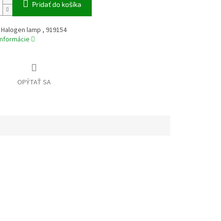
Pridať do košíka
 Halogen lamp , 919154
informácie
OPÝTAŤ SA