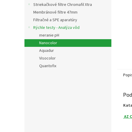
Striekačkové filtre Chromafil Xtra
Membránové filtre 47mm
Filtračné a SPE aparatúry
Rýchle testy - Analýza vôd
meranie pH
Nanocolor
Aquadur
Visocolor
Quantofix
Popi
Pod
Kat
AZ C