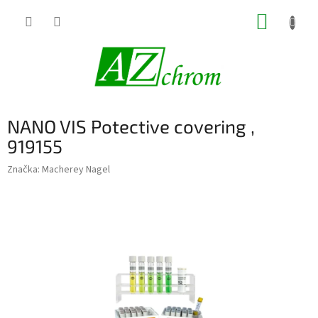
Prejsť
NÁKUP
na
obsah
KOŠÍK
NANO VIS Potective covering ,
919155
Značka:
Macherey Nagel