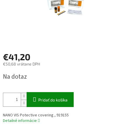
€41,20
€50,68 vrátane DPH
Jednotková
Na dotaz
cena:
Pridať do košíka
NANO VIS Potective covering , 919155
Detailné informácie