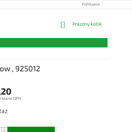
FORMULÁRE
KONTAKTY
Prihlásenie
NÁKUPNÝ
Prázdny košík
KOŠÍK
ow , 925012
,20
rátane DPH
ová
taz