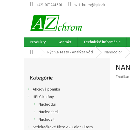
Prejsť
+421 907 244 526
azetchrom@hplc.sk
na
obsah
Produkty
Kontakt
Technické informácie
Domov
Rýchle testy - Analýza vôd
Nanocolor
B
NAN
o
Preskočiť
č
Značka:
Kategórie
kategórie
n
ý
Akciová ponuka
p
HPLC kolóny
a
Nucleodur
n
e
Nucleoshell
l
Nucleosil
Striekačkové filtre AZ Color Filters