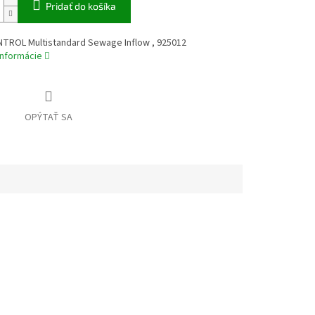
Pridať do košíka
ROL Multistandard Sewage Inflow , 925012
informácie
OPÝTAŤ SA