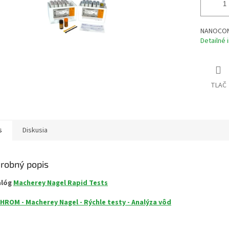
NANOCONT
Detailné 
TLAČ
s
Diskusia
robný popis
alóg
Macherey Nagel Rapid Tests
HROM - Macherey Nagel - Rýchle testy - Analýza vôd