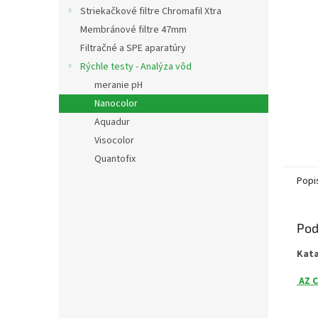
Striekačkové filtre Chromafil Xtra
Membránové filtre 47mm
Filtračné a SPE aparatúry
Rýchle testy - Analýza vôd
meranie pH
Nanocolor
Aquadur
Visocolor
Quantofix
Popi
Pod
Kat
AZ C