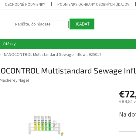
OBCHODNÉ PODMIENKY
PODMIENKY OCHRANY OSOBNÝCH ÚDAJOV
HĽADAŤ
Otázky
NANOCONTROL Multistandard Sewage Inflow , 925012
OCONTROL Multistandard Sewage Infl
Macherey Nagel
€72
€88,81 v
Jednotk
Na do
cena: