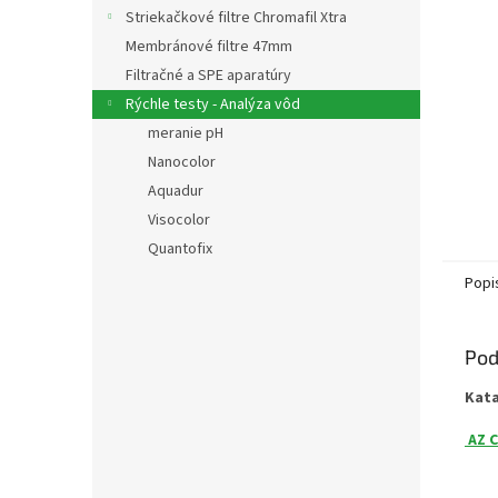
Striekačkové filtre Chromafil Xtra
Membránové filtre 47mm
Filtračné a SPE aparatúry
Rýchle testy - Analýza vôd
meranie pH
Nanocolor
Aquadur
Visocolor
Quantofix
Popi
Pod
Kat
AZ C