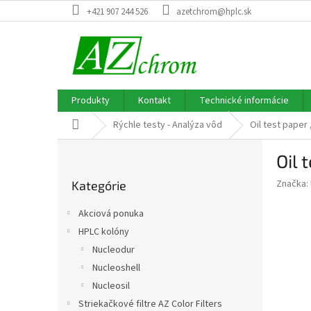
Prejsť
+421 907 244 526
azetchrom@hplc.sk
na
obsah
Produkty
Kontakt
Technické informácie
Domov
Rýchle testy - Analýza vôd
Oil test paper 
B
Oil 
o
Preskočiť
č
Značka:
Kategórie
kategórie
n
ý
Akciová ponuka
p
HPLC kolóny
a
Nucleodur
n
e
Nucleoshell
l
Nucleosil
Striekačkové filtre AZ Color Filters