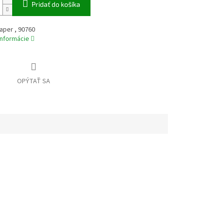
Pridať do košíka
paper , 90760
informácie
OPÝTAŤ SA