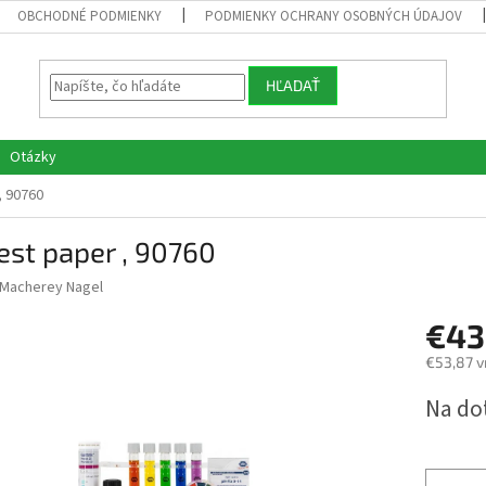
OBCHODNÉ PODMIENKY
PODMIENKY OCHRANY OSOBNÝCH ÚDAJOV
HĽADAŤ
Otázky
, 90760
test paper , 90760
Macherey Nagel
€43
€53,87 v
Jednotk
Na do
cena: