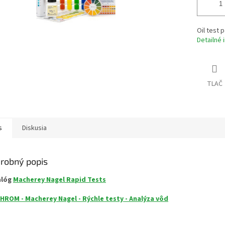
Oil test 
Detailné 
TLAČ
s
Diskusia
robný popis
alóg
Macherey Nagel Rapid Tests
HROM - Macherey Nagel - Rýchle testy - Analýza vôd