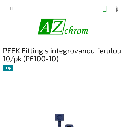
Prejsť
NÁKUP
na
obsah
KOŠÍK
PEEK Fitting s integrovanou ferulou
10/pk (PF100-10)
Tip