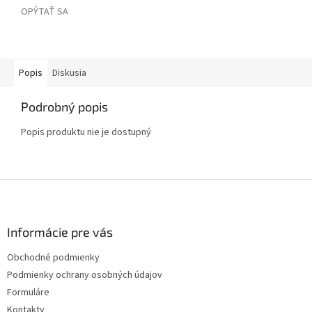
OPÝTAŤ SA
Popis
Diskusia
Podrobný popis
Popis produktu nie je dostupný
Z
á
p
ä
Informácie pre vás
t
Obchodné podmienky
i
Podmienky ochrany osobných údajov
e
Formuláre
Kontakty