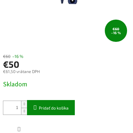
€60
–16 %
€60
–16 %
€50
€61,50 vrátane DPH
Jednotková
Skladom
cena:
Pridať do košíka