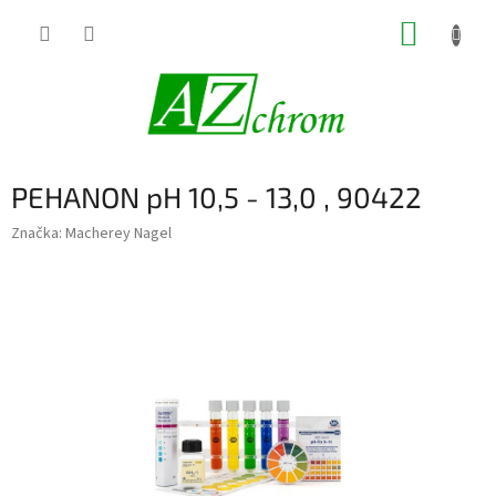
Prejsť
NÁKUP
na
obsah
KOŠÍK
PEHANON pH 10,5 - 13,0 , 90422
Značka:
Macherey Nagel