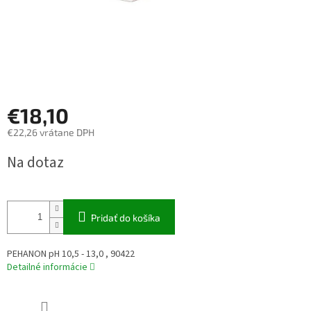
€18,10
€22,26 vrátane DPH
Jednotková
Na dotaz
cena:
Pridať do košíka
PEHANON pH 10,5 - 13,0 , 90422
Detailné informácie