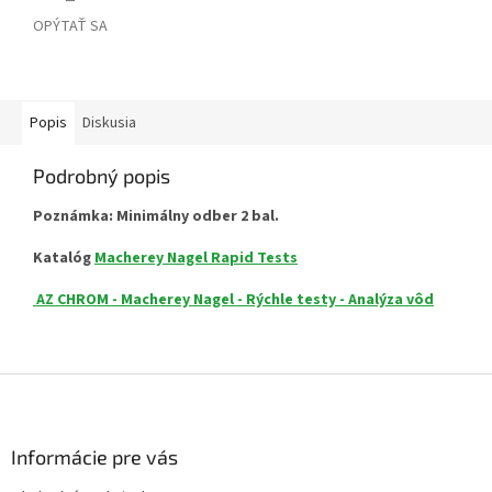
OPÝTAŤ SA
Popis
Diskusia
Podrobný popis
Poznámka: Minimálny odber 2 bal.
Katalóg
Macherey Nagel Rapid Tests
AZ CHROM - Macherey Nagel - Rýchle testy - Analýza vôd
Z
á
p
ä
Informácie pre vás
t