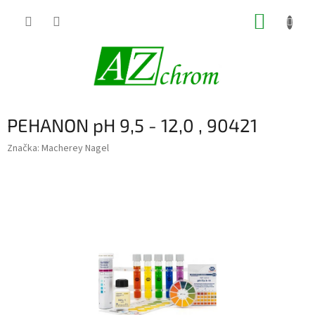
Prejsť
NÁKUP
na
obsah
KOŠÍK
PEHANON pH 9,5 - 12,0 , 90421
Značka:
Macherey Nagel