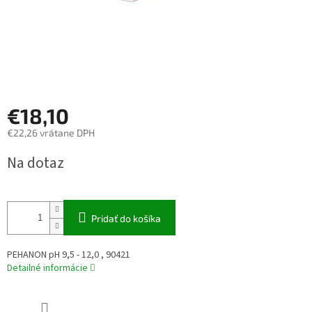
€18,10
€22,26 vrátane DPH
Jednotková
Na dotaz
cena:
Pridať do košíka
PEHANON pH 9,5 - 12,0 , 90421
Detailné informácie