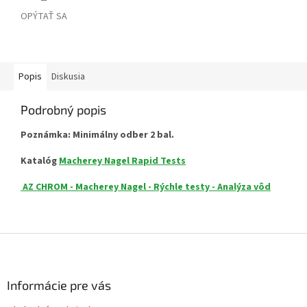
OPÝTAŤ SA
Popis
Diskusia
Podrobný popis
Poznámka: Minimálny odber 2 bal.
Katalóg
Macherey Nagel Rapid Tests
AZ CHROM - Macherey Nagel - Rýchle testy - Analýza vôd
Z
á
p
ä
Informácie pre vás
t