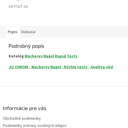
OPÝTAŤ SA
Popis
Diskusia
Podrobný popis
Katalóg
Macherey Nagel Rapid Tests
AZ CHROM - Macherey Nagel - Rýchle testy - Analýza vôd
Z
á
p
ä
Informácie pre vás
t
Obchodné podmienky
i
Podmienky ochrany osobných údajov
e