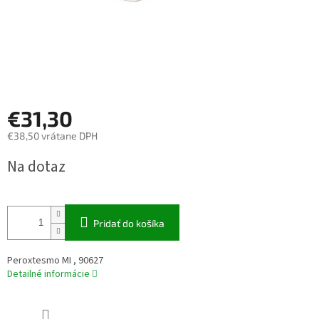
€31,30
€38,50 vrátane DPH
Jednotková
Na dotaz
cena:
Pridať do košíka
Peroxtesmo MI , 90627
Detailné informácie