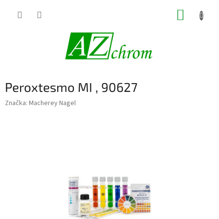
Prejsť
NÁKUP
na
obsah
KOŠÍK
Peroxtesmo MI , 90627
Značka:
Macherey Nagel