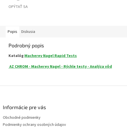
OPÝTAŤ SA
Popis
Diskusia
Podrobný popis
Katalóg
Macherey Nagel Rapid Tests
AZ CHROM - Macherey Nagel - Rýchle testy - Analýza vôd
Z
á
p
ä
Informácie pre vás
t
Obchodné podmienky
i
Podmienky ochrany osobných údajov
e