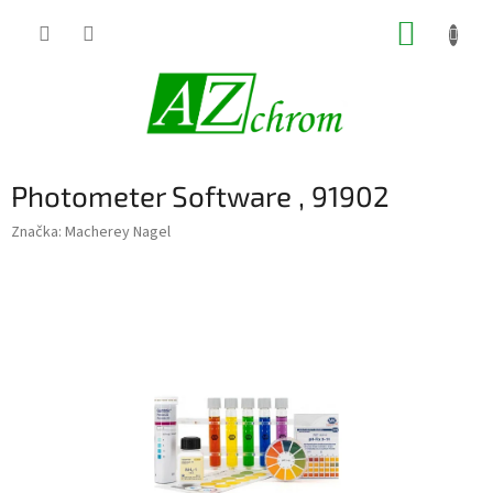
Prejsť
NÁKUP
na
obsah
KOŠÍK
Photometer Software , 91902
Značka:
Macherey Nagel