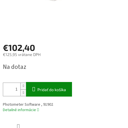
€102,40
€125,95 vrátane DPH
Jednotková
Na dotaz
cena:
Pridať do košíka
Photometer Software , 91902
Detailné informácie