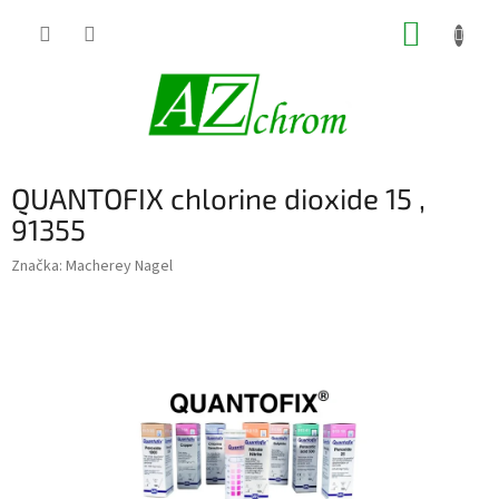
Prejsť
NÁKUP
na
obsah
KOŠÍK
QUANTOFIX chlorine dioxide 15 ,
91355
Značka:
Macherey Nagel