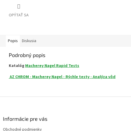
OPÝTAŤ SA
Popis
Diskusia
Podrobný popis
Katalóg
Macherey Nagel Rapid Tests
AZ CHROM - Macherey Nagel - Rýchle testy - Analýza vôd
Z
á
p
ä
Informácie pre vás
t
Obchodné podmienky