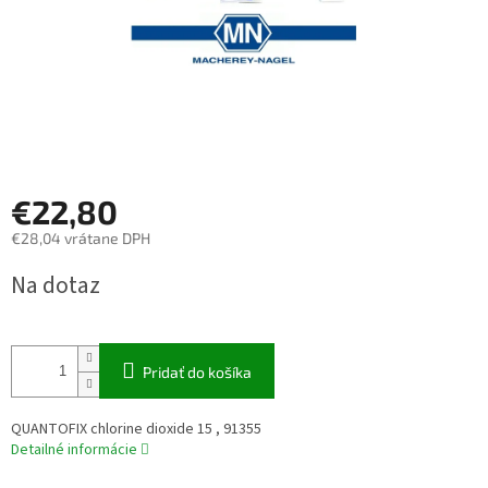
€22,80
€28,04 vrátane DPH
Jednotková
Na dotaz
cena:
Pridať do košíka
QUANTOFIX chlorine dioxide 15 , 91355
Detailné informácie