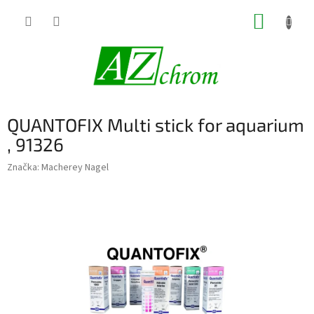
Prejsť
NÁKUP
na
obsah
KOŠÍK
QUANTOFIX Multi stick for aquarium
, 91326
Značka:
Macherey Nagel