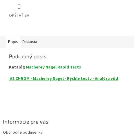
OPÝTAŤ SA
Popis
Diskusia
Podrobný popis
Katalóg
Macherey Nagel Rapid Tests
AZ CHROM - Macherey Nagel - Rýchle testy - Analýza vôd
Z
á
p
ä
Informácie pre vás
t
Obchodné podmienky