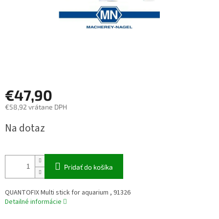
€47,90
€58,92 vrátane DPH
Jednotková
Na dotaz
cena:
Pridať do košíka
QUANTOFIX Multi stick for aquarium , 91326
Detailné informácie