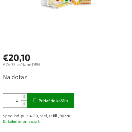
€20,10
€24,72 vrátane DPH
Jednotková
Na dotaz
cena:
Pridať do košíka
Spec. ind. pH 5.4-7.0, reel, refill , 90228
Detailné informácie