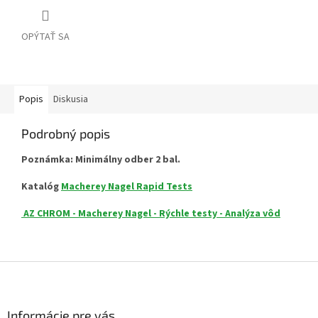
OPÝTAŤ SA
Popis
Diskusia
Podrobný popis
Poznámka: Minimálny odber 2 bal.
Katalóg
Macherey Nagel Rapid Tests
AZ CHROM - Macherey Nagel - Rýchle testy - Analýza vôd
Z
á
p
ä
Informácie pre vás