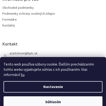
t
Obchodné podmienky
i
Podmienky ochrany osobných údajov
e
Formuláre
Kontakty
Kontakt
azetchrom
@
hplc.sk
+421 907 244 526
Tento web používa súbory cookie. Ďalším prechádzaním
tohto webu vyjadrujete súhlas s ich používaním. Viac
informácií
tu
.
Nastavenie
Vytvoril Shoptet
Súhlasím
Copyright 2026
AZ CHROM
. Všetky práva vyhradené.