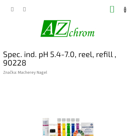
Prejsť
NÁKUP
na
obsah
KOŠÍK
Spec. ind. pH 5.4-7.0, reel, refill ,
90228
Značka:
Macherey Nagel