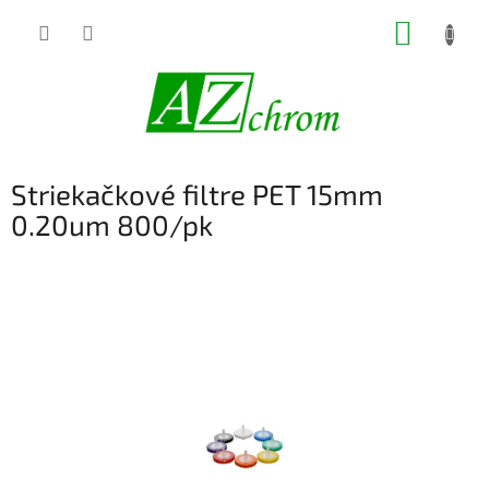
Prejsť
NÁKUP
na
obsah
KOŠÍK
Striekačkové filtre PET 15mm
0.20um 800/pk