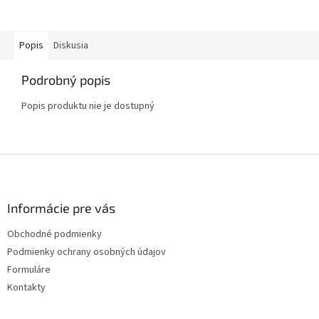
Popis
Diskusia
Podrobný popis
Popis produktu nie je dostupný
Z
á
p
ä
Informácie pre vás
t
Obchodné podmienky
i
Podmienky ochrany osobných údajov
e
Formuláre
Kontakty