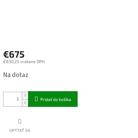
€675
€830,25 vrátane DPH
Jednotková
Na dotaz
cena:
Pridať do košíka
OPÝTAŤ SA