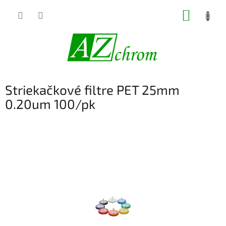
Prejsť
NÁKUP
na
obsah
KOŠÍK
Striekačkové filtre PET 25mm
0.20um 100/pk