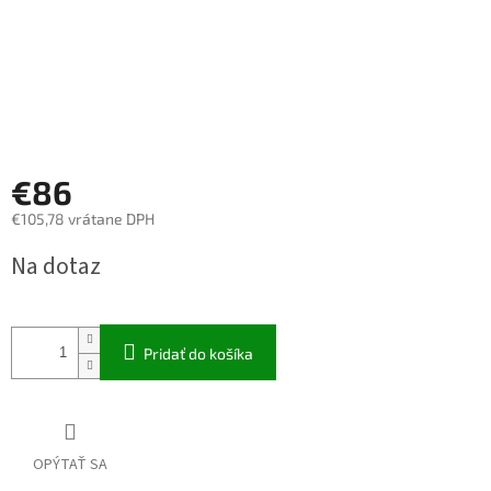
€86
€105,78 vrátane DPH
Jednotková
Na dotaz
cena:
Pridať do košíka
OPÝTAŤ SA