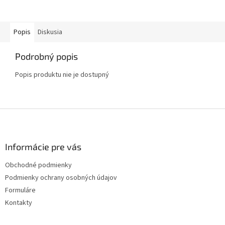
Popis
Diskusia
Podrobný popis
Popis produktu nie je dostupný
Z
á
p
ä
Informácie pre vás
t
Obchodné podmienky
i
Podmienky ochrany osobných údajov
e
Formuláre
Kontakty