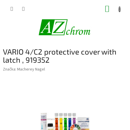
Prejsť
NÁKUP
na
obsah
KOŠÍK
VARIO 4/C2 protective cover with
latch , 919352
Značka:
Macherey Nagel