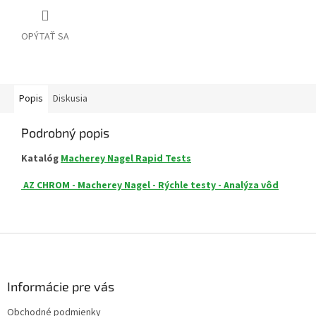
OPÝTAŤ SA
Popis
Diskusia
Podrobný popis
Katalóg
Macherey Nagel Rapid Tests
AZ CHROM - Macherey Nagel - Rýchle testy - Analýza vôd
Z
á
p
ä
Informácie pre vás
t
Obchodné podmienky