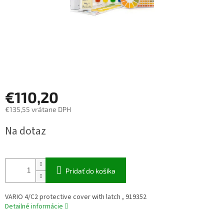
€110,20
€135,55 vrátane DPH
Jednotková
Na dotaz
cena:
Pridať do košíka
VARIO 4/C2 protective cover with latch , 919352
Detailné informácie