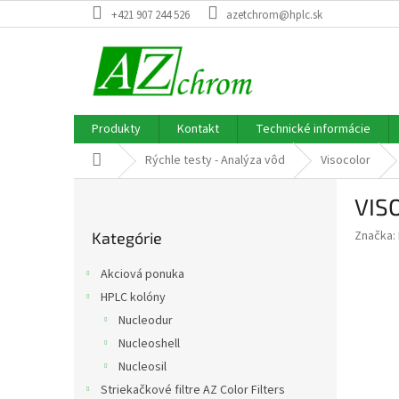
Prejsť
+421 907 244 526
azetchrom@hplc.sk
na
obsah
Produkty
Kontakt
Technické informácie
Domov
Rýchle testy - Analýza vôd
Visocolor
B
VISO
o
Preskočiť
č
Značka:
Kategórie
kategórie
n
ý
Akciová ponuka
p
HPLC kolóny
a
Nucleodur
n
e
Nucleoshell
l
Nucleosil
Striekačkové filtre AZ Color Filters