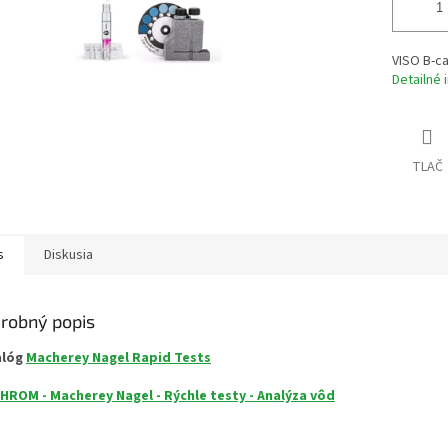
VISO B-ca
Detailné 
TLAČ
s
Diskusia
robný popis
alóg
Macherey Nagel Rapid Tests
HROM - Macherey Nagel - Rýchle testy - Analýza vôd