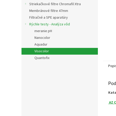
Striekačkové filtre Chromafil Xtra
Membránové filtre 47mm
Filtračné a SPE aparatúry
Rýchle testy - Analýza vôd
meranie pH
Nanocolor
Aquadur
Visocolor
Quantofix
Popi
Pod
Kat
AZ C