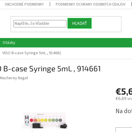
OBCHODNÉ PODMIENKY
PODMIENKY OCHRANY OSOBNÝCH ÚDAJOV
HĽADAŤ
Otázky
VISO B-case Syringe 5mL , 914661
 B-case Syringe 5mL , 914661
Macherey Nagel
€5,
€6,89 vr
Jednotk
Na do
cena: