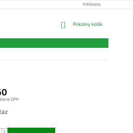
FORMULÁRE
KONTAKTY
Prihlásenie
NÁKUPNÝ
Prázdny košík
KOŠÍK
60
átane DPH
ová
taz