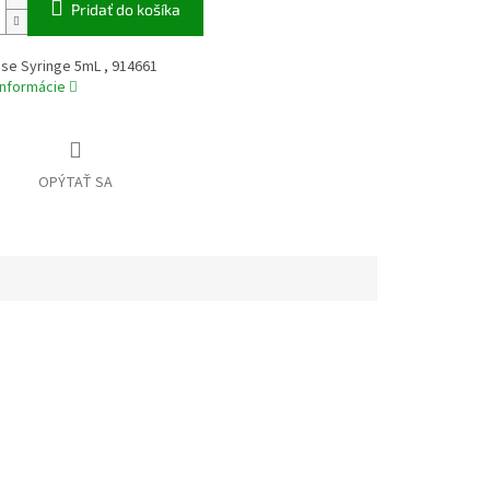
Pridať do košíka
se Syringe 5mL , 914661
informácie
OPÝTAŤ SA