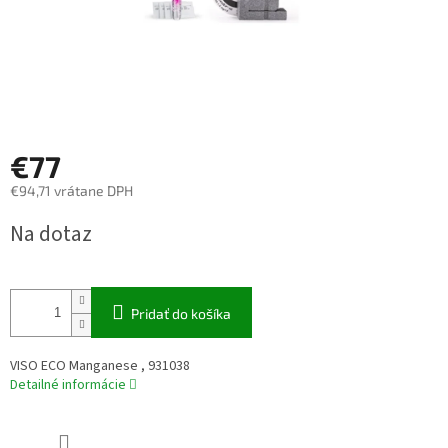
€77
€94,71 vrátane DPH
Jednotková
Na dotaz
cena:
Pridať do košíka
VISO ECO Manganese , 931038
Detailné informácie