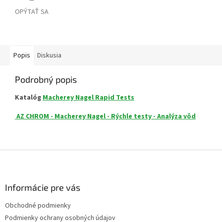
OPÝTAŤ SA
Popis
Diskusia
Podrobný popis
Katalóg
Macherey Nagel Rapid Tests
AZ CHROM - Macherey Nagel - Rýchle testy - Analýza vôd
Z
á
p
ä
Informácie pre vás
t
Obchodné podmienky
i
Podmienky ochrany osobných údajov
e