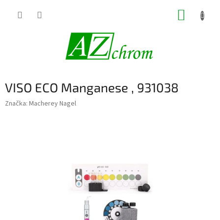
Prejsť
NÁKUP
na
obsah
KOŠÍK
VISO ECO Manganese , 931038
Značka:
Macherey Nagel