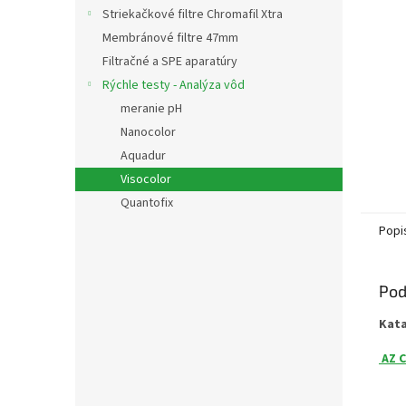
Striekačkové filtre Chromafil Xtra
Membránové filtre 47mm
Filtračné a SPE aparatúry
Rýchle testy - Analýza vôd
meranie pH
Nanocolor
Aquadur
Visocolor
Quantofix
Popi
Pod
Kat
AZ C