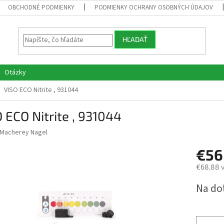
OBCHODNÉ PODMIENKY
PODMIENKY OCHRANY OSOBNÝCH ÚDAJOV
HĽADAŤ
Otázky
VISO ECO Nitrite , 931044
 ECO Nitrite , 931044
Macherey Nagel
€56
€68,88 
Jednotk
Na do
cena: