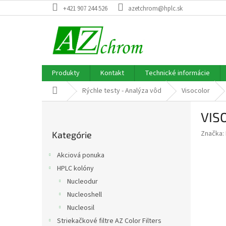
Prejsť
+421 907 244 526
azetchrom@hplc.sk
na
obsah
Produkty
Kontakt
Technické informácie
Domov
Rýchle testy - Analýza vôd
Visocolor
B
VISO
o
Preskočiť
č
Značka:
Kategórie
kategórie
n
ý
Akciová ponuka
p
HPLC kolóny
a
Nucleodur
n
e
Nucleoshell
l
Nucleosil
Striekačkové filtre AZ Color Filters