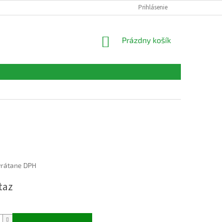
FORMULÁRE
KONTAKTY
Prihlásenie
NÁKUPNÝ
Prázdny košík
KOŠÍK
vrátane DPH
ová
taz