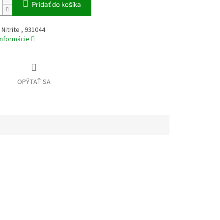
Pridať do košíka
Nitrite , 931044
informácie
OPÝTAŤ SA