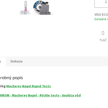
VISO ECO 
Detailné 
TLAČ
s
Diskusia
robný popis
alóg
Macherey Nagel Rapid Tests
HROM - Macherey Nagel - Rýchle testy - Analýza vôd