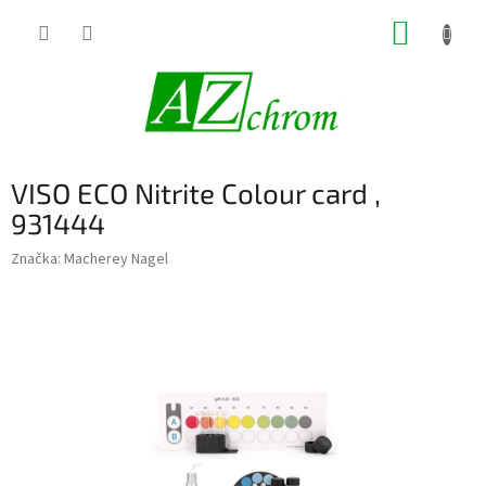
Prejsť
NÁKUP
na
obsah
KOŠÍK
VISO ECO Nitrite Colour card ,
931444
Značka:
Macherey Nagel