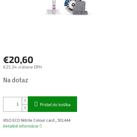
€20,60
€25,34 vrátane DPH
Jednotková
Na dotaz
cena:
Pridať do košíka
VISO ECO Nitrite Colour card , 931444
Detailné informácie