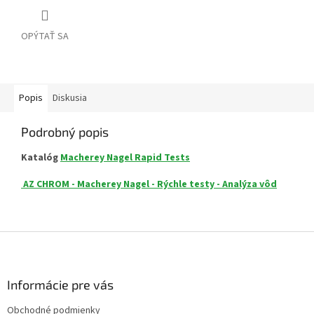
OPÝTAŤ SA
Popis
Diskusia
Podrobný popis
Katalóg
Macherey Nagel Rapid Tests
AZ CHROM - Macherey Nagel - Rýchle testy - Analýza vôd
Z
á
p
ä
Informácie pre vás
t
Obchodné podmienky