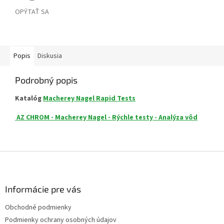
OPÝTAŤ SA
Popis
Diskusia
Podrobný popis
Katalóg
Macherey Nagel Rapid Tests
AZ CHROM - Macherey Nagel - Rýchle testy - Analýza vôd
Z
á
p
ä
Informácie pre vás
t
Obchodné podmienky
i
Podmienky ochrany osobných údajov
e