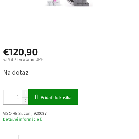
€120,90
€148,71 vrátane DPH
Jednotková
Na dotaz
cena:
Pridať do košíka
VISO HE Silicon , 920087
Detailné informácie