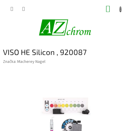
Prejsť
NÁKUP
na
obsah
KOŠÍK
VISO HE Silicon , 920087
Značka:
Macherey Nagel