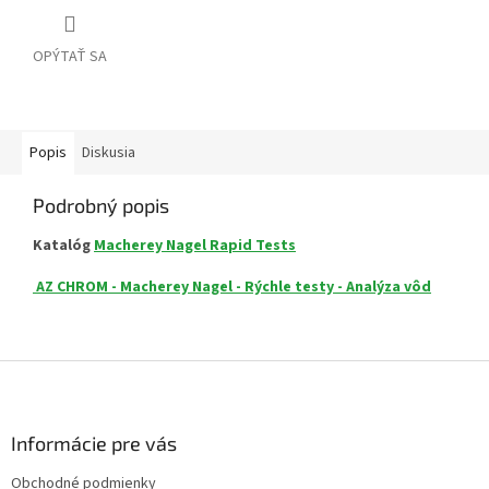
OPÝTAŤ SA
Popis
Diskusia
Podrobný popis
Katalóg
Macherey Nagel Rapid Tests
AZ CHROM - Macherey Nagel - Rýchle testy - Analýza vôd
Z
á
p
ä
Informácie pre vás
t
Obchodné podmienky