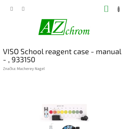
Prejsť
NÁKUP
na
obsah
KOŠÍK
VISO School reagent case - manual
- , 933150
Značka:
Macherey Nagel