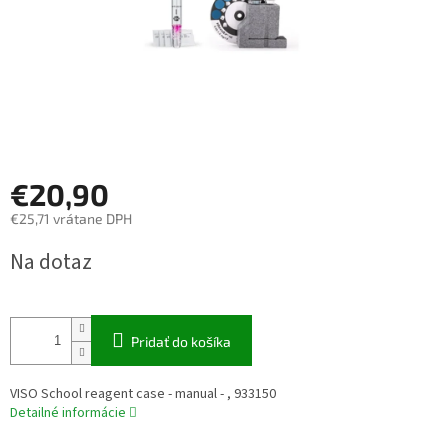
€20,90
€25,71 vrátane DPH
Jednotková
Na dotaz
cena:
Pridať do košíka
VISO School reagent case - manual - , 933150
Detailné informácie