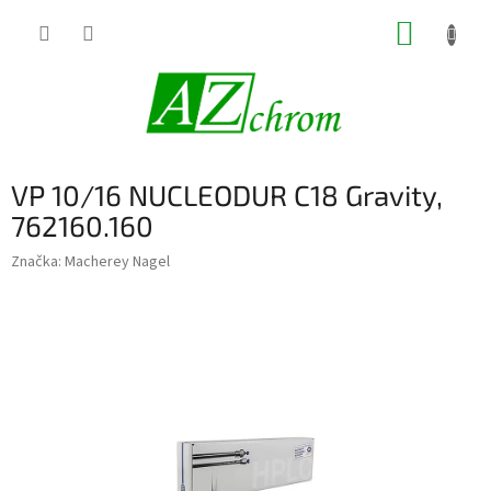
Prejsť
NÁKUP
na
obsah
KOŠÍK
VP 10/16 NUCLEODUR C18 Gravity,
762160.160
Značka:
Macherey Nagel