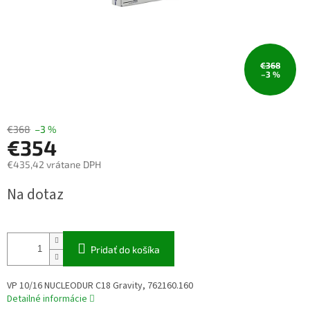
€368
–3 %
€368
–3 %
€354
€435,42 vrátane DPH
Jednotková
Na dotaz
cena:
Pridať do košíka
VP 10/16 NUCLEODUR C18 Gravity, 762160.160
Detailné informácie