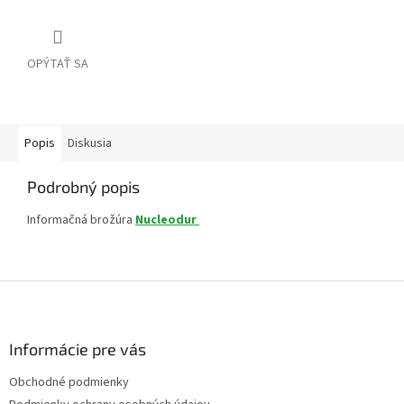
OPÝTAŤ SA
Popis
Diskusia
Podrobný popis
Informačná brožúra
Nucleodur
Z
á
p
ä
Informácie pre vás
t
Obchodné podmienky
i