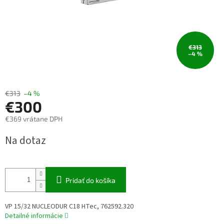
€313
–4 %
€313
–4 %
€300
€369 vrátane DPH
Jednotková
Na dotaz
cena:
Pridať do košíka
VP 15/32 NUCLEODUR C18 HTec, 762592.320
Detailné informácie