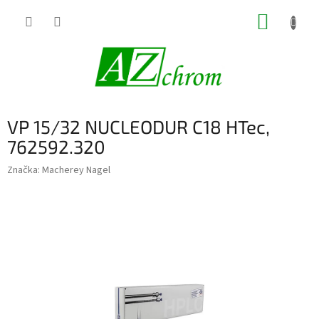
Prejsť
NÁKUP
na
obsah
KOŠÍK
VP 15/32 NUCLEODUR C18 HTec,
762592.320
Značka:
Macherey Nagel