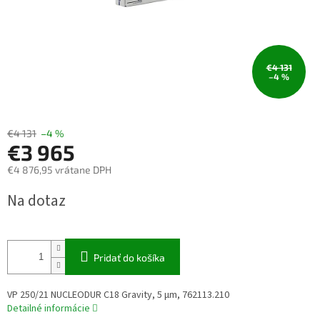
€4 131
–4 %
€4 131
–4 %
€3 965
€4 876,95 vrátane DPH
Jednotková
Na dotaz
cena:
Pridať do košíka
VP 250/21 NUCLEODUR C18 Gravity, 5 µm, 762113.210
Detailné informácie