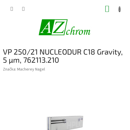
Prejsť
NÁKUP
na
obsah
KOŠÍK
VP 250/21 NUCLEODUR C18 Gravity,
5 µm, 762113.210
Značka:
Macherey Nagel