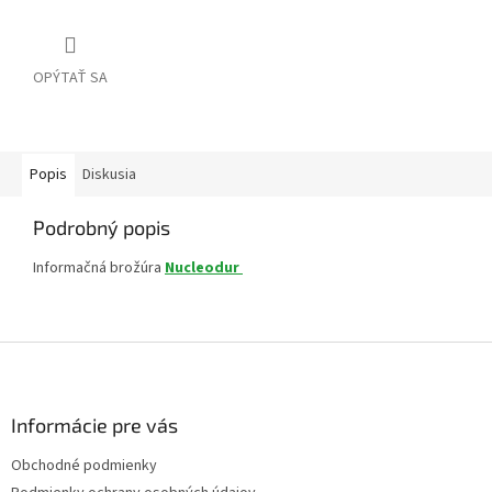
OPÝTAŤ SA
Popis
Diskusia
Podrobný popis
Informačná brožúra
Nucleodur
Z
á
p
ä
Informácie pre vás
t
Obchodné podmienky
i