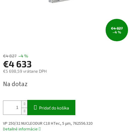
€4 827
–4 %
€4 827
–4 %
€4 633
€5 698,59 vrátane DPH
Jednotková
Na dotaz
cena:
Pridať do košíka
VP 250/32 NUCLEODUR C18 HTec, 5 µm, 762556.320
Detailné informácie