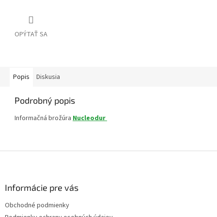
OPÝTAŤ SA
Popis
Diskusia
Podrobný popis
Informačná brožúra
Nucleodur
Z
á
p
ä
Informácie pre vás
t
Obchodné podmienky
i