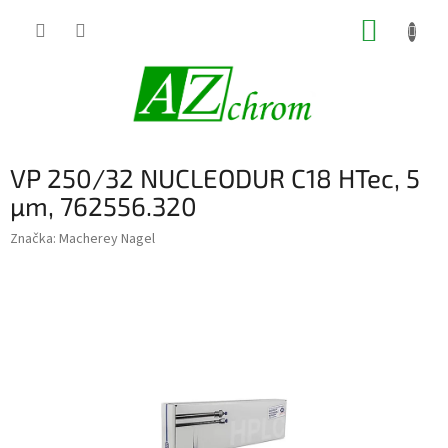
Prejsť
NÁKUP
na
obsah
KOŠÍK
VP 250/32 NUCLEODUR C18 HTec, 5
µm, 762556.320
Značka:
Macherey Nagel