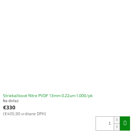
o
ý
d
p
u
i
k
s
t
p
o
r
v
o
d
u
k
t
o
v
Striekačkové filtre PVDF 13mm 0.22um 1.000/pk
Na dotaz
€330
(€405,90 vrátane DPH)