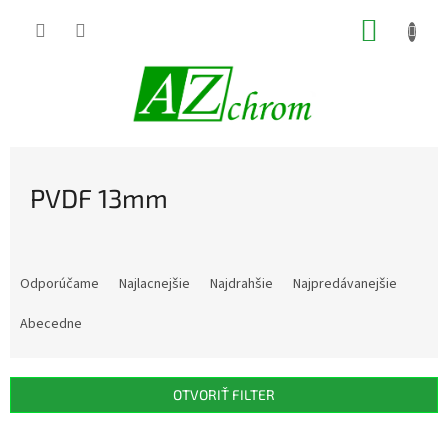
Prejsť
NÁKUP
na
obsah
KOŠÍK
PVDF 13mm
R
a
Odporúčame
Najlacnejšie
Najdrahšie
Najpredávanejšie
d
e
Abecedne
n
i
e
OTVORIŤ FILTER
p
r
V