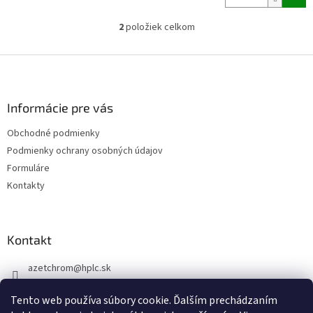
2
položiek celkom
O
v
l
Z
á
á
d
p
a
ä
Informácie pre vás
c
t
i
Obchodné podmienky
i
e
Podmienky ochrany osobných údajov
p
e
r
Formuláre
v
Kontakty
k
y
v
ý
Kontakt
p
i
azetchrom
@
hplc.sk
s
u
+421 907 244 526
Tento web používa súbory cookie. Ďalším prechádzaním